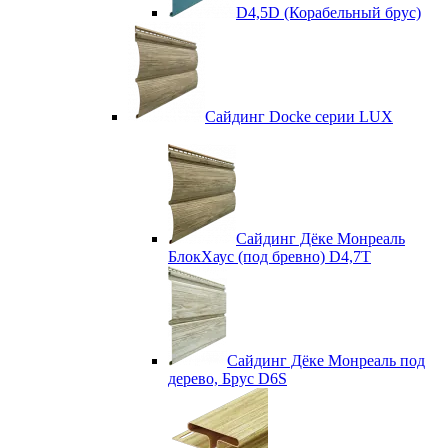
D4,5D (Корабельный брус)
Сайдинг Docke серии LUX
Сайдинг Дёке Монреаль
БлокХаус (под бревно) D4,7T
Сайдинг Дёке Монреаль под
дерево, Брус D6S