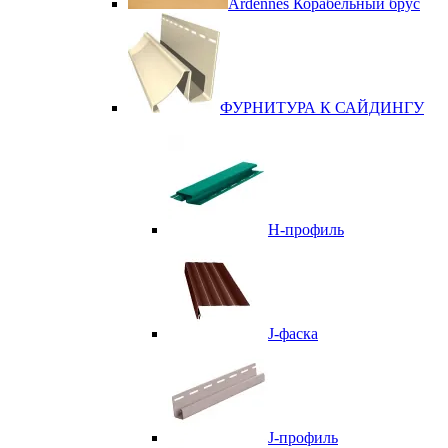
Ardennes Корабельный брус
ФУРНИТУРА К САЙДИНГУ
Н-профиль
J-фаска
J-профиль