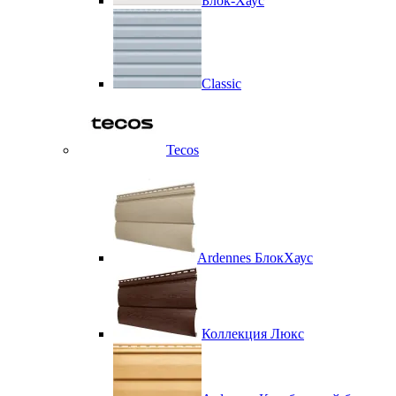
Блок-Хаус
Classic
Tecos
Ardennes БлокХаус
Коллекция Люкс