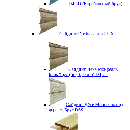
D4,5D (Корабельный брус)
Сайдинг Docke серии LUX
Сайдинг Дёке Монреаль
БлокХаус (под бревно) D4,7T
Сайдинг Дёке Монреаль под
дерево, Брус D6S