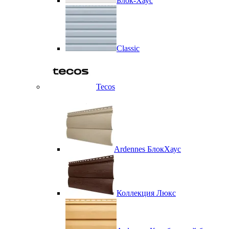
Блок-Хаус
Classic
Tecos
Ardennes БлокХаус
Коллекция Люкс