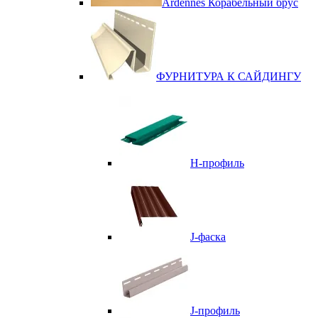
Ardennes Корабельный брус
ФУРНИТУРА К САЙДИНГУ
Н-профиль
J-фаска
J-профиль