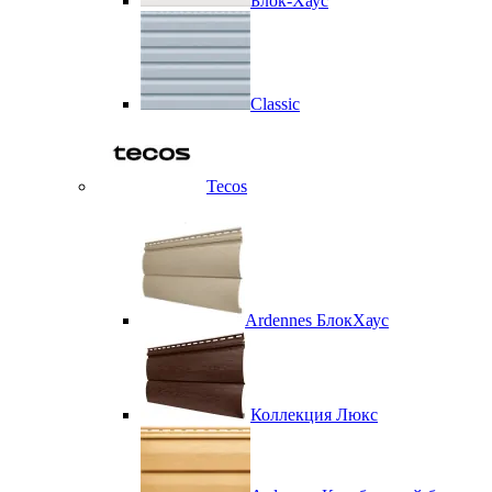
Блок-Хаус
Classic
Tecos
Ardennes БлокХаус
Коллекция Люкс