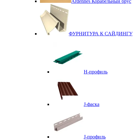
Ardennes Корабельный брус
ФУРНИТУРА К САЙДИНГУ
Н-профиль
J-фаска
J-профиль