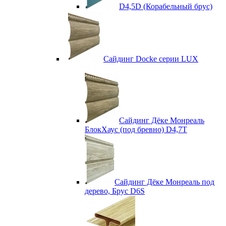
D4,5D (Корабельный брус)
Сайдинг Docke серии LUX
Сайдинг Дёке Монреаль
БлокХаус (под бревно) D4,7T
Сайдинг Дёке Монреаль под
дерево, Брус D6S