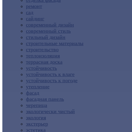
отделка фасада
ремонт
сад
сайдинг
современный дизайн
современный стиль
стильный дизайн
строительные материалы
строительство
теплоизоляция
террасная доска
устойчивость
устойчивость к влаге
устойчивость к погоде
утепление
фасад
фасадная панель
черепица
экологически чистый
экология
экстерьер
эстетика