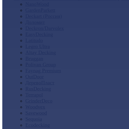
NanoWood
GardenParkett
Deckart (Россия)
Доломит
Deckron/Darvolex
EasyDecking
Latitudo
Legro Ultra
Altay Decking
Bruggan
Polivan Group
Faynag Premium
OutDoor
ДеревоПласт
RusDecking
Terrapol
GrinderDeco
Woodvex
Savewood
Sequoia
Ecodecking