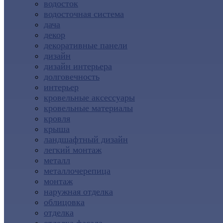
водосток
водосточная система
дача
декор
декоративные панели
дизайн
дизайн интерьера
долговечность
интерьер
кровельные аксессуары
кровельные материалы
кровля
крыша
ландшафтный дизайн
легкий монтаж
металл
металлочерепица
монтаж
наружная отделка
облицовка
отделка