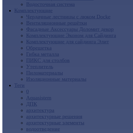
Водосточная система
Комплектующие
Чердачные лестницы с люком Docke
Вентиляционные решётки
Фасадные Аксессуары Доломит декор
Комплектующие Эконом для Сайдинга
Комплектующие для cайдинга Элит
Обрешетка
Гибка металла
ПИКС для столбов
Утеплитель
Пиломатериалы
Изоляционные материалы
Теги
0
Aquasistem
ДПК
архитектура
архитектурные решения
архитектурные элементы
водоотведение