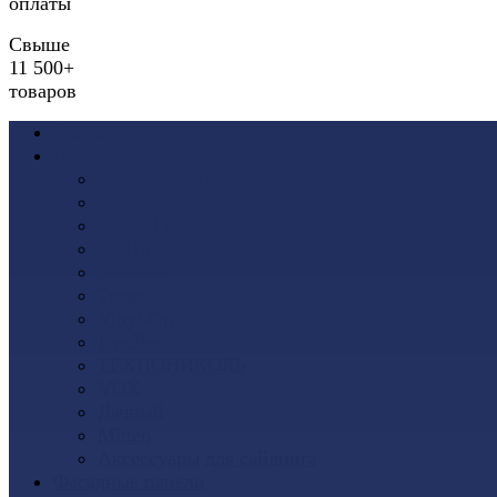
оплаты
Свыше
11 500+
товаров
Акции
Виниловый сайдинг
Docke (Дёке)
Альта-Профиль
Grand Line
Ю-Пласт
Доломит
Tecos
Vinyl-On
FineBer
ТЕХНОНИКОЛЬ
VOX
Дачный
Mitten
Аксессуары для сайдинга
Фасадные панели