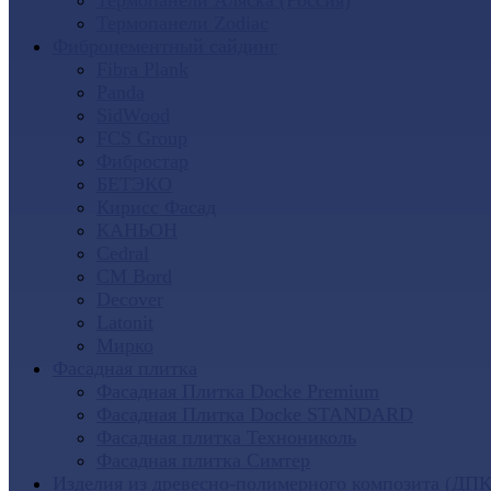
Термопанели Аляска (Россия)
Термопанели Zodiac
Фиброцементный сайдинг
Fibra Plank
Panda
SidWood
FCS Group
Фибростар
БЕТЭКО
Кирисс Фасад
КАНЬОН
Cedral
CM Bord
Decover
Latonit
Мирко
Фасадная плитка
Фасадная Плитка Docke Premium
Фасадная Плитка Docke STANDARD
Фасадная плитка Технониколь
Фасадная плитка Симтер
Изделия из древесно-полимерного композита (ДПК