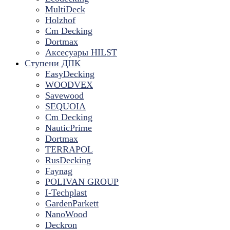
MultiDeck
Holzhof
Cm Decking
Dortmax
Аксесуары HILST
Ступени ДПК
EasyDecking
WOODVEX
Savewood
SEQUOIA
Cm Decking
NauticPrime
Dortmax
TERRAPOL
RusDecking
Faynag
POLIVAN GROUP
I-Techplast
GardenParkett
NanoWood
Deckron