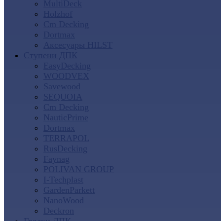
MultiDeck
Holzhof
Cm Decking
Dortmax
Аксесуары HILST
Ступени ДПК
EasyDecking
WOODVEX
Savewood
SEQUOIA
Cm Decking
NauticPrime
Dortmax
TERRAPOL
RusDecking
Faynag
POLIVAN GROUP
I-Techplast
GardenParkett
NanoWood
Deckron