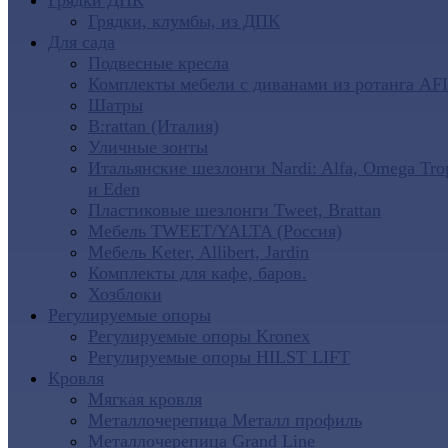
Грядки ДПК
Грядки, клумбы, из ДПК
Для сада
Подвесные кресла
Комплекты мебели с диванами из ротанга AF
Шатры
B:rattan (Италия)
Уличные зонты
Итальянские шезлонги Nardi: Alfa, Omega Tro
и Eden
Пластиковые шезлонги Tweet, Brattan
Мебель TWEET/YALTA (Россия)
Мебель Keter, Allibert, Jardin
Комплекты для кафе, баров.
Хозблоки
Регулируемые опоры
Регулируемые опоры Kronex
Регулируемые опоры HILST LIFT
Кровля
Мягкая кровля
Металлочерепица Металл профиль
Металлочерепица Grand Line