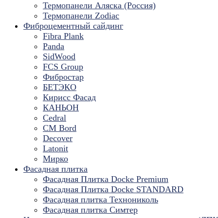
Термопанели Аляска (Россия)
Термопанели Zodiac
Фиброцементный сайдинг
Fibra Plank
Panda
SidWood
FCS Group
Фибростар
БЕТЭКО
Кирисс Фасад
КАНЬОН
Cedral
CM Bord
Decover
Latonit
Мирко
Фасадная плитка
Фасадная Плитка Docke Premium
Фасадная Плитка Docke STANDARD
Фасадная плитка Технониколь
Фасадная плитка Симтер