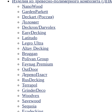
Изделия из древесно-полимерного композита (ДПК
NanoWood
GardenParkett
Deckart (Россия)
Доломит
Deckron/Darvolex
EasyDecking
Latitudo
Legro Ultra
Altay Decking
Bruggan
Polivan Group
Faynag Premium
OutDoor
ДеревоПласт
RusDecking
Terrapol
GrinderDeco
Woodvex
Savewood
Sequoia
Ecodecking