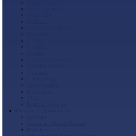
Docke (Дёке)
Альта-Профиль
Grand Line
Ю-Пласт
GrandLine Я-фасад
SteinDorf
АЭЛИТ
Nordside
FineBer
Т-сайдинг (Техоснастка)
ТЕХНОНИКОЛЬ
Доломит
Canada Ridge
Tecos ImaBeL
Royal Stone
VOX
Комплектующие
Фасадные Термопанели
Доломит
Стенолит (Китай-Россия)
BrusDecor