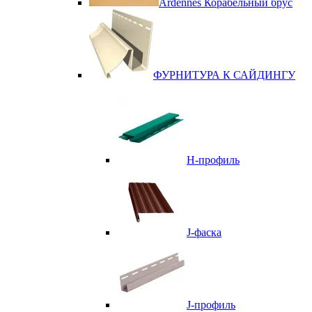
Ardennes Корабельный брус
ФУРНИТУРА К САЙДИНГУ
Н-профиль
J-фаска
J-профиль