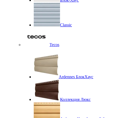
Блок-Хаус
Classic
Tecos
Ardennes БлокХаус
Коллекция Люкс