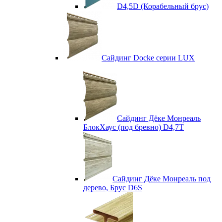
D4,5D (Корабельный брус)
Сайдинг Docke серии LUX
Сайдинг Дёке Монреаль
БлокХаус (под бревно) D4,7T
Сайдинг Дёке Монреаль под
дерево, Брус D6S