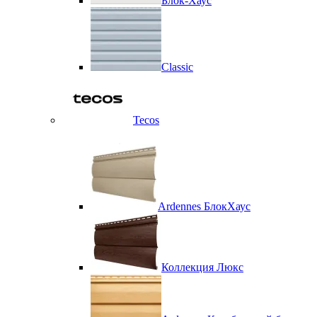
Блок-Хаус
Classic
Tecos
Ardennes БлокХаус
Коллекция Люкс