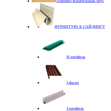
Ardennes Корабельный брус
ФУРНИТУРА К САЙДИНГУ
Н-профиль
J-фаска
J-профиль