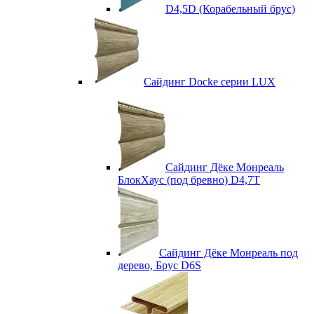
D4,5D (Корабельный брус)
Сайдинг Docke серии LUX
Сайдинг Дёке Монреаль
БлокХаус (под бревно) D4,7T
Сайдинг Дёке Монреаль под
дерево, Брус D6S