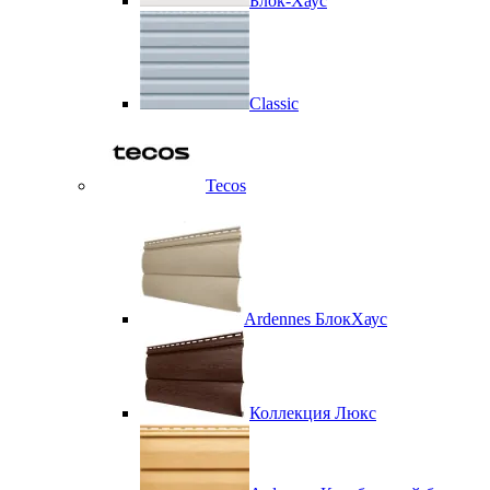
Блок-Хаус
Classic
Tecos
Ardennes БлокХаус
Коллекция Люкс