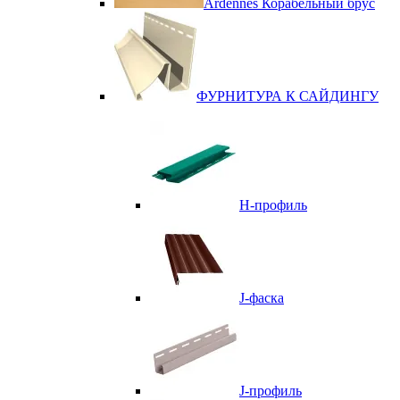
Ardennes Корабельный брус
ФУРНИТУРА К САЙДИНГУ
Н-профиль
J-фаска
J-профиль