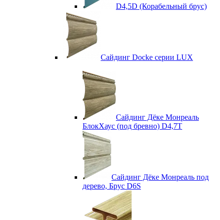
D4,5D (Корабельный брус)
Сайдинг Docke серии LUX
Сайдинг Дёке Монреаль
БлокХаус (под бревно) D4,7T
Сайдинг Дёке Монреаль под
дерево, Брус D6S