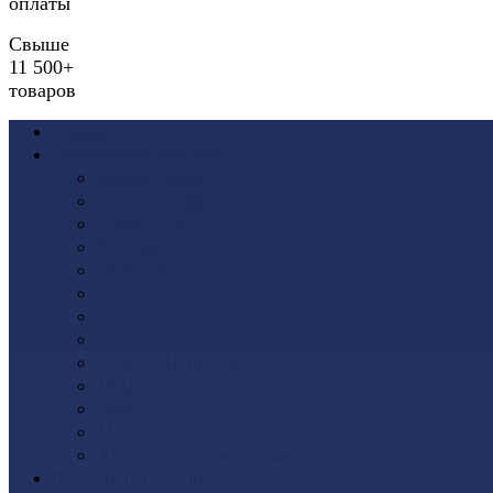
оплаты
Свыше
11 500+
товаров
Акции
Виниловый сайдинг
Docke (Дёке)
Альта-Профиль
Grand Line
Ю-Пласт
Доломит
Tecos
Vinyl-On
FineBer
ТЕХНОНИКОЛЬ
VOX
Дачный
Mitten
Аксессуары для сайдинга
Фасадные панели