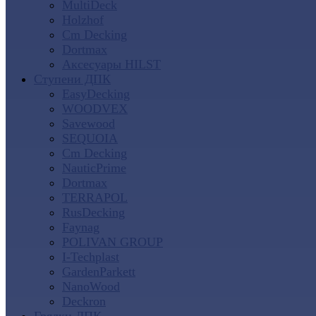
MultiDeck
Holzhof
Cm Decking
Dortmax
Аксесуары HILST
Ступени ДПК
EasyDecking
WOODVEX
Savewood
SEQUOIA
Cm Decking
NauticPrime
Dortmax
TERRAPOL
RusDecking
Faynag
POLIVAN GROUP
I-Techplast
GardenParkett
NanoWood
Deckron