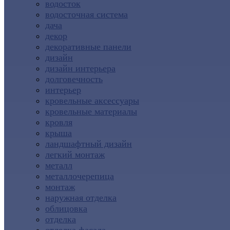
водосток
водосточная система
дача
декор
декоративные панели
дизайн
дизайн интерьера
долговечность
интерьер
кровельные аксессуары
кровельные материалы
кровля
крыша
ландшафтный дизайн
легкий монтаж
металл
металлочерепица
монтаж
наружная отделка
облицовка
отделка