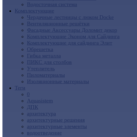
Водосточная система
Комплектующие
Чердачные лестницы с люком Docke
Вентиляционные решётки
Фасадные Аксессуары Доломит декор
Комплектующие Эконом для Сайдинга
Комплектующие для cайдинга Элит
Обрешетка
Гибка металла
ПИКС для столбов
Утеплитель
Пиломатериалы
Изоляционные материалы
Теги
0
Aquasistem
ДПК
архитектура
архитектурные решения
архитектурные элементы
водоотведение