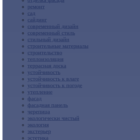
отделка фасада
ремонт
сад
сайдинг
современный дизайн
современный стиль
стильный дизайн
строительные материалы
строительство
теплоизоляция
террасная доска
устойчивость
устойчивость к влаге
устойчивость к погоде
утепление
фасад
фасадная панель
черепица
экологически чистый
экология
экстерьер
эстетика