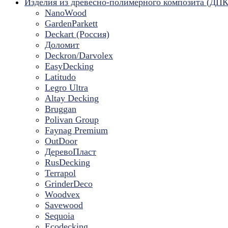
Изделия из древесно-полимерного композита (ДПК
NanoWood
GardenParkett
Deckart (Россия)
Доломит
Deckron/Darvolex
EasyDecking
Latitudo
Legro Ultra
Altay Decking
Bruggan
Polivan Group
Faynag Premium
OutDoor
ДеревоПласт
RusDecking
Terrapol
GrinderDeco
Woodvex
Savewood
Sequoia
Ecodecking