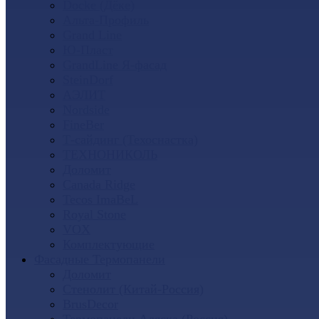
Docke (Дёке)
Альта-Профиль
Grand Line
Ю-Пласт
GrandLine Я-фасад
SteinDorf
АЭЛИТ
Nordside
FineBer
Т-сайдинг (Техоснастка)
ТЕХНОНИКОЛЬ
Доломит
Canada Ridge
Tecos ImaBeL
Royal Stone
VOX
Комплектующие
Фасадные Термопанели
Доломит
Стенолит (Китай-Россия)
BrusDecor