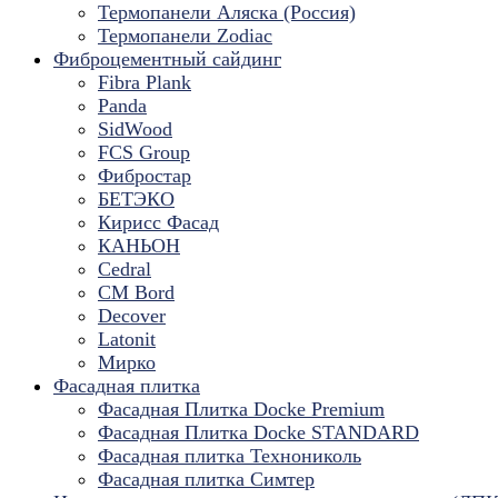
Термопанели Аляска (Россия)
Термопанели Zodiac
Фиброцементный сайдинг
Fibra Plank
Panda
SidWood
FCS Group
Фибростар
БЕТЭКО
Кирисс Фасад
КАНЬОН
Cedral
CM Bord
Decover
Latonit
Мирко
Фасадная плитка
Фасадная Плитка Docke Premium
Фасадная Плитка Docke STANDARD
Фасадная плитка Технониколь
Фасадная плитка Симтер