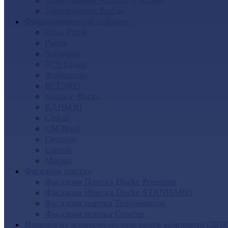
Термопанели Аляска (Россия)
Термопанели Zodiac
Фиброцементный сайдинг
Fibra Plank
Panda
SidWood
FCS Group
Фибростар
БЕТЭКО
Кирисс Фасад
КАНЬОН
Cedral
CM Bord
Decover
Latonit
Мирко
Фасадная плитка
Фасадная Плитка Docke Premium
Фасадная Плитка Docke STANDARD
Фасадная плитка Технониколь
Фасадная плитка Симтер
Изделия из древесно-полимерного композита (ДПК