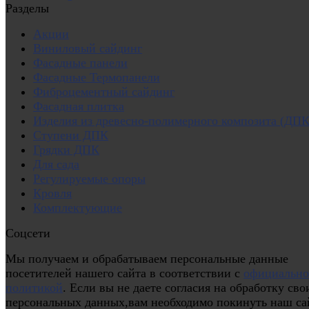
Разделы
Акции
Виниловый сайдинг
Фасадные панели
Фасадные Термопанели
Фиброцементный сайдинг
Фасадная плитка
Изделия из древесно-полимерного композита (ДПК
Ступени ДПК
Грядки ДПК
Для сада
Регулируемые опоры
Кровля
Комплектующие
Соцсети
Мы получаем и обрабатываем персональные данные
посетителей нашего сайта в соответствии с
официальн
политикой
. Если вы не даете согласия на обработку сво
персональных данных,вам необходимо покинуть наш са