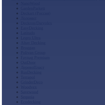
NanoWood
GardenParkett
Deckart (Россия)
Доломит
Deckron/Darvolex
EasyDecking
Latitudo
Legro Ultra
Altay Decking
Bruggan
Polivan Group
Faynag Premium
OutDoor
ДеревоПласт
RusDecking
Terrapol
GrinderDeco
Woodvex
Savewood
Sequoia
Ecodecking