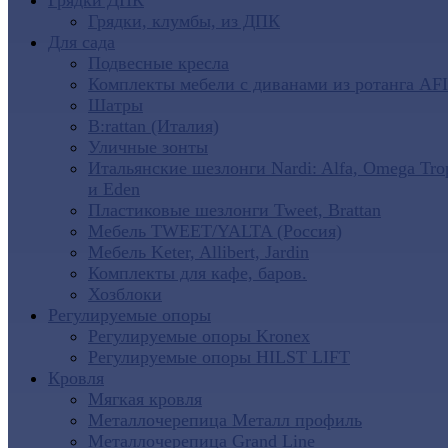
Грядки ДПК
Грядки, клумбы, из ДПК
Для сада
Подвесные кресла
Комплекты мебели с диванами из ротанга AF
Шатры
B:rattan (Италия)
Уличные зонты
Итальянские шезлонги Nardi: Alfa, Omega Tro
и Eden
Пластиковые шезлонги Tweet, Brattan
Мебель TWEET/YALTA (Россия)
Мебель Keter, Allibert, Jardin
Комплекты для кафе, баров.
Хозблоки
Регулируемые опоры
Регулируемые опоры Kronex
Регулируемые опоры HILST LIFT
Кровля
Мягкая кровля
Металлочерепица Металл профиль
Металлочерепица Grand Line