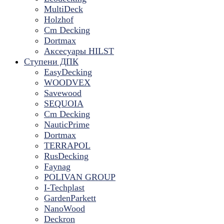
MultiDeck
Holzhof
Cm Decking
Dortmax
Аксесуары HILST
Ступени ДПК
EasyDecking
WOODVEX
Savewood
SEQUOIA
Cm Decking
NauticPrime
Dortmax
TERRAPOL
RusDecking
Faynag
POLIVAN GROUP
I-Techplast
GardenParkett
NanoWood
Deckron