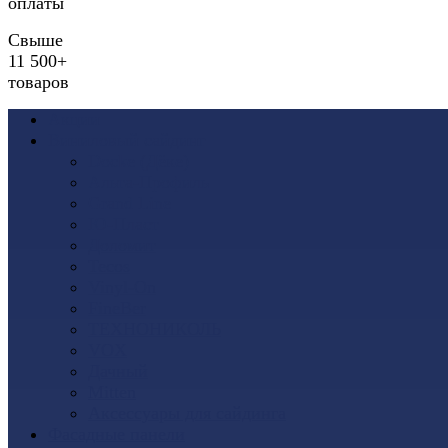
оплаты
Свыше
11 500+
товаров
Акции
Виниловый сайдинг
Docke (Дёке)
Альта-Профиль
Grand Line
Ю-Пласт
Доломит
Tecos
Vinyl-On
FineBer
ТЕХНОНИКОЛЬ
VOX
Дачный
Mitten
Аксессуары для сайдинга
Фасадные панели