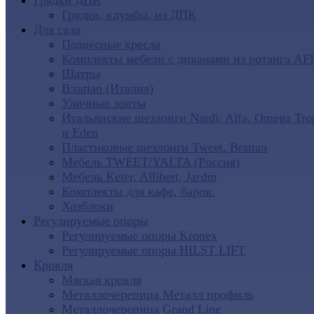
Грядки ДПК
Грядки, клумбы, из ДПК
Для сада
Подвесные кресла
Комплекты мебели с диванами из ротанга AF
Шатры
B:rattan (Италия)
Уличные зонты
Итальянские шезлонги Nardi: Alfa, Omega Tro
и Eden
Пластиковые шезлонги Tweet, Brattan
Мебель TWEET/YALTA (Россия)
Мебель Keter, Allibert, Jardin
Комплекты для кафе, баров.
Хозблоки
Регулируемые опоры
Регулируемые опоры Kronex
Регулируемые опоры HILST LIFT
Кровля
Мягкая кровля
Металлочерепица Металл профиль
Металлочерепица Grand Line