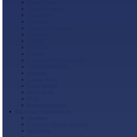
Docke (Дёке)
Альта-Профиль
Grand Line
Ю-Пласт
GrandLine Я-фасад
SteinDorf
АЭЛИТ
Nordside
FineBer
Т-сайдинг (Техоснастка)
ТЕХНОНИКОЛЬ
Доломит
Canada Ridge
Tecos ImaBeL
Royal Stone
VOX
Комплектующие
Фасадные Термопанели
Доломит
Стенолит (Китай-Россия)
BrusDecor