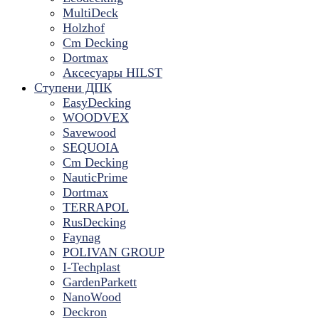
MultiDeck
Holzhof
Cm Decking
Dortmax
Аксесуары HILST
Ступени ДПК
EasyDecking
WOODVEX
Savewood
SEQUOIA
Cm Decking
NauticPrime
Dortmax
TERRAPOL
RusDecking
Faynag
POLIVAN GROUP
I-Techplast
GardenParkett
NanoWood
Deckron