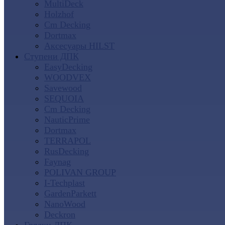
MultiDeck
Holzhof
Cm Decking
Dortmax
Аксесуары HILST
Ступени ДПК
EasyDecking
WOODVEX
Savewood
SEQUOIA
Cm Decking
NauticPrime
Dortmax
TERRAPOL
RusDecking
Faynag
POLIVAN GROUP
I-Techplast
GardenParkett
NanoWood
Deckron