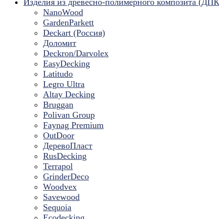
Изделия из древесно-полимерного композита (ДПК
NanoWood
GardenParkett
Deckart (Россия)
Доломит
Deckron/Darvolex
EasyDecking
Latitudo
Legro Ultra
Altay Decking
Bruggan
Polivan Group
Faynag Premium
OutDoor
ДеревоПласт
RusDecking
Terrapol
GrinderDeco
Woodvex
Savewood
Sequoia
Ecodecking