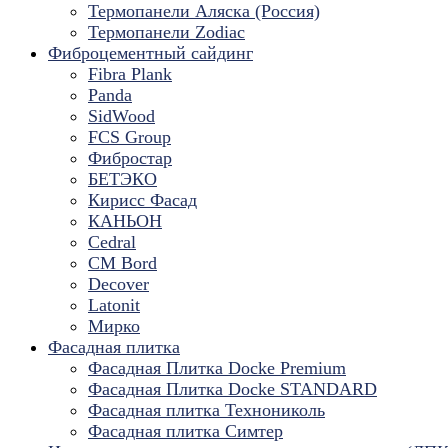
Термопанели Аляска (Россия)
Термопанели Zodiac
Фиброцементный сайдинг
Fibra Plank
Panda
SidWood
FCS Group
Фибростар
БЕТЭКО
Кирисс Фасад
КАНЬОН
Cedral
CM Bord
Decover
Latonit
Мирко
Фасадная плитка
Фасадная Плитка Docke Premium
Фасадная Плитка Docke STANDARD
Фасадная плитка Технониколь
Фасадная плитка Симтер