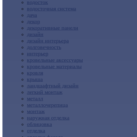
водосток
водосточная система
дача
декор
декоративные панели
дизайн
дизайн интерьера
долговечность
интерьер
кровельные аксессуары
кровельные материалы
кровля
крыша
ландшафтный дизайн
легкий монтаж
металл
металлочерепица
монтаж
наружная отделка
облицовка
отделка