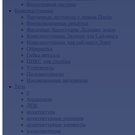
Водосточная система
Комплектующие
Чердачные лестницы с люком Docke
Вентиляционные решётки
Фасадные Аксессуары Доломит декор
Комплектующие Эконом для Сайдинга
Комплектующие для cайдинга Элит
Обрешетка
Гибка металла
ПИКС для столбов
Утеплитель
Пиломатериалы
Изоляционные материалы
Теги
0
Aquasistem
ДПК
архитектура
архитектурные решения
архитектурные элементы
водоотведение