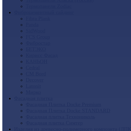
Термопанели Аляска (Россия)
Термопанели Zodiac
Фиброцементный сайдинг
Fibra Plank
Panda
SidWood
FCS Group
Фибростар
БЕТЭКО
Кирисс Фасад
КАНЬОН
Cedral
CM Bord
Decover
Latonit
Мирко
Фасадная плитка
Фасадная Плитка Docke Premium
Фасадная Плитка Docke STANDARD
Фасадная плитка Технониколь
Фасадная плитка Симтер
Изделия из древесно-полимерного композита (ДПК