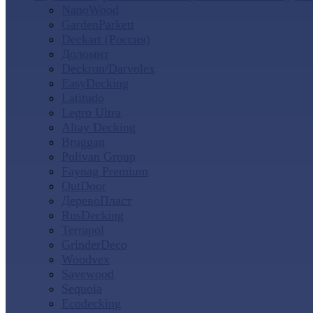
NanoWood
GardenParkett
Deckart (Россия)
Доломит
Deckron/Darvolex
EasyDecking
Latitudo
Legro Ultra
Altay Decking
Bruggan
Polivan Group
Faynag Premium
OutDoor
ДеревоПласт
RusDecking
Terrapol
GrinderDeco
Woodvex
Savewood
Sequoia
Ecodecking