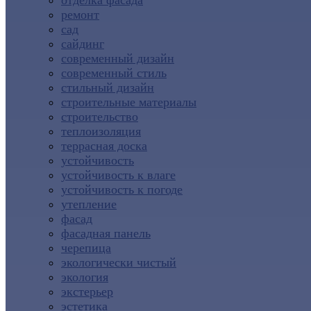
отделка фасада
ремонт
сад
сайдинг
современный дизайн
современный стиль
стильный дизайн
строительные материалы
строительство
теплоизоляция
террасная доска
устойчивость
устойчивость к влаге
устойчивость к погоде
утепление
фасад
фасадная панель
черепица
экологически чистый
экология
экстерьер
эстетика