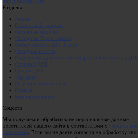
info@saiding77.ru
Разделы
Акции
Виниловый сайдинг
Фасадные панели
Фасадные Термопанели
Фиброцементный сайдинг
Фасадная плитка
Изделия из древесно-полимерного композита (ДПК
Ступени ДПК
Грядки ДПК
Для сада
Регулируемые опоры
Кровля
Комплектующие
Соцсети
Мы получаем и обрабатываем персональные данные
посетителей нашего сайта в соответствии с
официальн
политикой
. Если вы не даете согласия на обработку сво