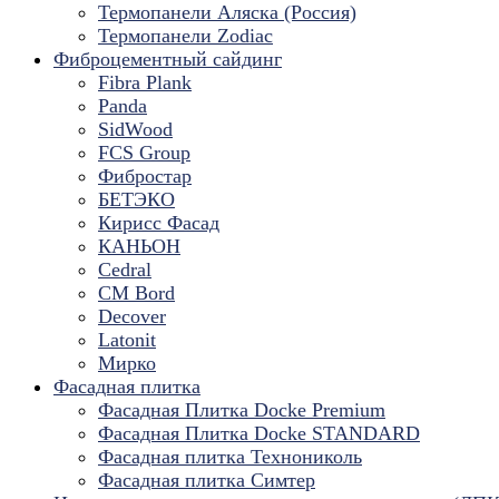
Термопанели Аляска (Россия)
Термопанели Zodiac
Фиброцементный сайдинг
Fibra Plank
Panda
SidWood
FCS Group
Фибростар
БЕТЭКО
Кирисс Фасад
КАНЬОН
Cedral
CM Bord
Decover
Latonit
Мирко
Фасадная плитка
Фасадная Плитка Docke Premium
Фасадная Плитка Docke STANDARD
Фасадная плитка Технониколь
Фасадная плитка Симтер