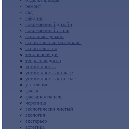
отделка фасада
ремонт
сад
сайдинг
современный дизайн
современный стиль
стильный дизайн
строительные материалы
строительство
теплоизоляция
террасная доска
устойчивость
устойчивость к влаге
устойчивость к погоде
утепление
фасад
фасадная панель
черепица
экологически чистый
экология
экстерьер
эстетика