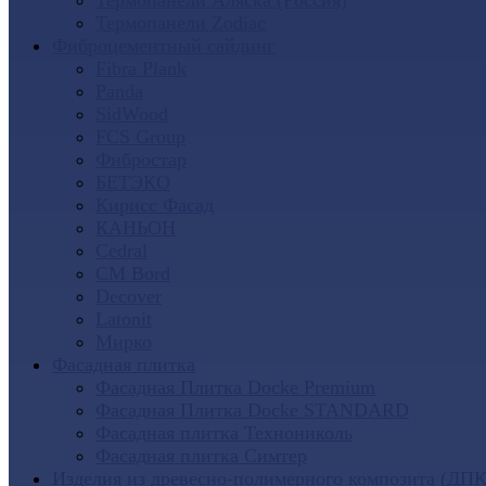
Термопанели Аляска (Россия)
Термопанели Zodiac
Фиброцементный сайдинг
Fibra Plank
Panda
SidWood
FCS Group
Фибростар
БЕТЭКО
Кирисс Фасад
КАНЬОН
Cedral
CM Bord
Decover
Latonit
Мирко
Фасадная плитка
Фасадная Плитка Docke Premium
Фасадная Плитка Docke STANDARD
Фасадная плитка Технониколь
Фасадная плитка Симтер
Изделия из древесно-полимерного композита (ДПК