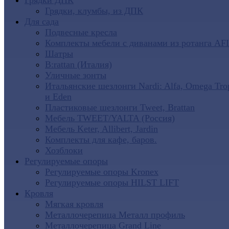
Грядки ДПК
Грядки, клумбы, из ДПК
Для сада
Подвесные кресла
Комплекты мебели с диванами из ротанга AF
Шатры
B:rattan (Италия)
Уличные зонты
Итальянские шезлонги Nardi: Alfa, Omega Tro
и Eden
Пластиковые шезлонги Tweet, Brattan
Мебель TWEET/YALTA (Россия)
Мебель Keter, Allibert, Jardin
Комплекты для кафе, баров.
Хозблоки
Регулируемые опоры
Регулируемые опоры Kronex
Регулируемые опоры HILST LIFT
Кровля
Мягкая кровля
Металлочерепица Металл профиль
Металлочерепица Grand Line