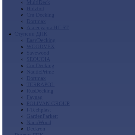
MultiDeck
Holzhof
Cm Decking
Dortmax
Аксесуары HILST
Ступени ДПК
EasyDecking
WOODVEX
Savewood
SEQUOIA
Cm Decking
NauticPrime
Dortmax
TERRAPOL
RusDecking
Faynag
POLIVAN GROUP
I-Techplast
GardenParkett
NanoWood
Deckron