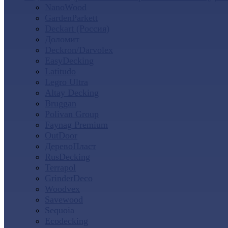
NanoWood
GardenParkett
Deckart (Россия)
Доломит
Deckron/Darvolex
EasyDecking
Latitudo
Legro Ultra
Altay Decking
Bruggan
Polivan Group
Faynag Premium
OutDoor
ДеревоПласт
RusDecking
Terrapol
GrinderDeco
Woodvex
Savewood
Sequoia
Ecodecking