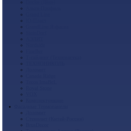
Docke (Дёке)
Альта-Профиль
Grand Line
Ю-Пласт
GrandLine Я-фасад
SteinDorf
АЭЛИТ
Nordside
FineBer
Т-сайдинг (Техоснастка)
ТЕХНОНИКОЛЬ
Доломит
Canada Ridge
Tecos ImaBeL
Royal Stone
VOX
Комплектующие
Фасадные Термопанели
Доломит
Стенолит (Китай-Россия)
BrusDecor