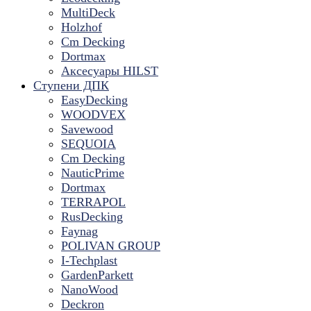
MultiDeck
Holzhof
Cm Decking
Dortmax
Аксесуары HILST
Ступени ДПК
EasyDecking
WOODVEX
Savewood
SEQUOIA
Cm Decking
NauticPrime
Dortmax
TERRAPOL
RusDecking
Faynag
POLIVAN GROUP
I-Techplast
GardenParkett
NanoWood
Deckron