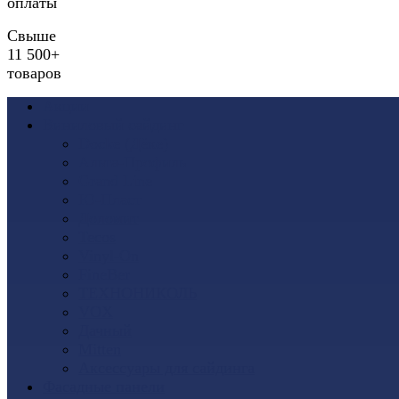
оплаты
Свыше
11 500+
товаров
Акции
Виниловый сайдинг
Docke (Дёке)
Альта-Профиль
Grand Line
Ю-Пласт
Доломит
Tecos
Vinyl-On
FineBer
ТЕХНОНИКОЛЬ
VOX
Дачный
Mitten
Аксессуары для сайдинга
Фасадные панели