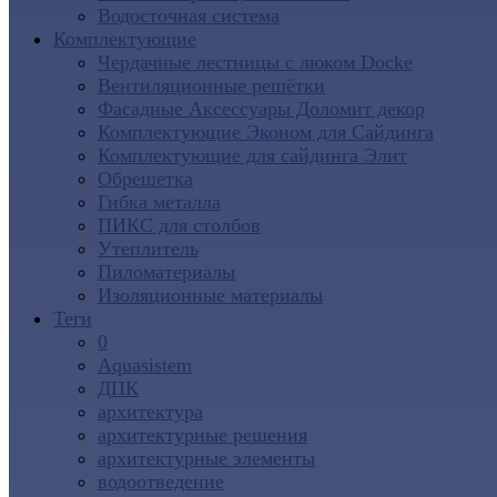
Водосточная система
Комплектующие
Чердачные лестницы с люком Docke
Вентиляционные решётки
Фасадные Аксессуары Доломит декор
Комплектующие Эконом для Сайдинга
Комплектующие для cайдинга Элит
Обрешетка
Гибка металла
ПИКС для столбов
Утеплитель
Пиломатериалы
Изоляционные материалы
Теги
0
Aquasistem
ДПК
архитектура
архитектурные решения
архитектурные элементы
водоотведение