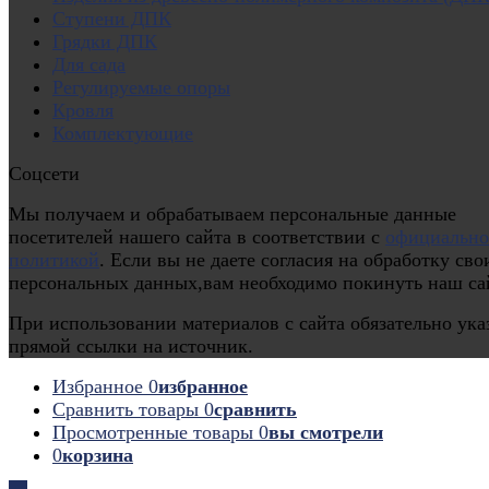
Ступени ДПК
Грядки ДПК
Для сада
Регулируемые опоры
Кровля
Комплектующие
Соцсети
Мы получаем и обрабатываем персональные данные
посетителей нашего сайта в соответствии с
официальн
политикой
. Если вы не даете согласия на обработку сво
персональных данных,вам необходимо покинуть наш са
При использовании материалов с сайта обязательно ука
прямой ссылки на источник.
Избранное
0
избранное
Сравнить товары
0
сравнить
Просмотренные товары
0
вы смотрели
0
корзина