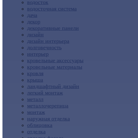
водосток
водосточная система
дача
декор
декоративные панели
дизайн
дизайн интерьера
долговечность
интерьер
кровельные аксессуары
кровельные материалы
кровля
крыша
ландшафтный дизайн
легкий монтаж
металл
металлочерепица
монтаж
наружная отделка
облицовка
отделка