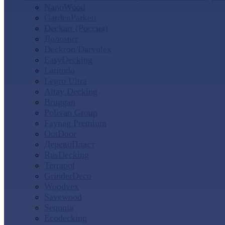
NanoWood
GardenParkett
Deckart (Россия)
Доломит
Deckron/Darvolex
EasyDecking
Latitudo
Legro Ultra
Altay Decking
Bruggan
Polivan Group
Faynag Premium
OutDoor
ДеревоПласт
RusDecking
Terrapol
GrinderDeco
Woodvex
Savewood
Sequoia
Ecodecking