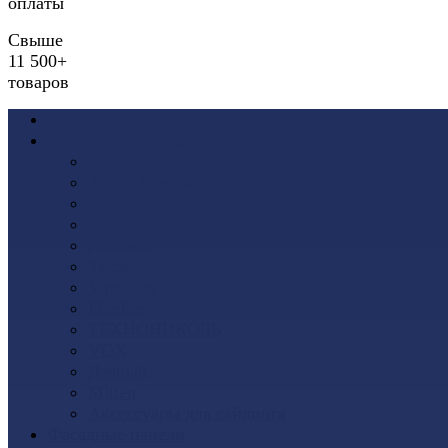
оплаты
Свыше
11 500+
товаров
Акции
Виниловый сайдинг
Docke (Дёке)
Альта-Профиль
Grand Line
Ю-Пласт
Доломит
Tecos
Vinyl-On
FineBer
ТЕХНОНИКОЛЬ
VOX
Дачный
Mitten
Аксессуары для сайдинга
Фасадные панели