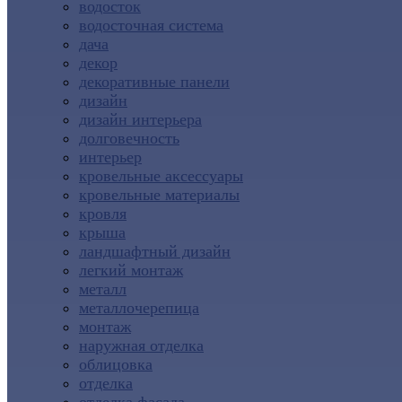
водосток
водосточная система
дача
декор
декоративные панели
дизайн
дизайн интерьера
долговечность
интерьер
кровельные аксессуары
кровельные материалы
кровля
крыша
ландшафтный дизайн
легкий монтаж
металл
металлочерепица
монтаж
наружная отделка
облицовка
отделка