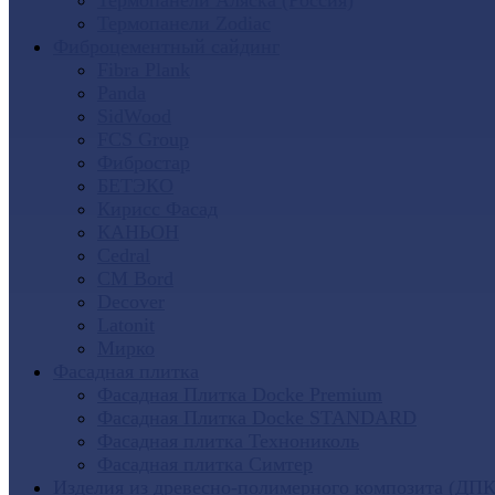
Термопанели Аляска (Россия)
Термопанели Zodiac
Фиброцементный сайдинг
Fibra Plank
Panda
SidWood
FCS Group
Фибростар
БЕТЭКО
Кирисс Фасад
КАНЬОН
Cedral
CM Bord
Decover
Latonit
Мирко
Фасадная плитка
Фасадная Плитка Docke Premium
Фасадная Плитка Docke STANDARD
Фасадная плитка Технониколь
Фасадная плитка Симтер
Изделия из древесно-полимерного композита (ДПК