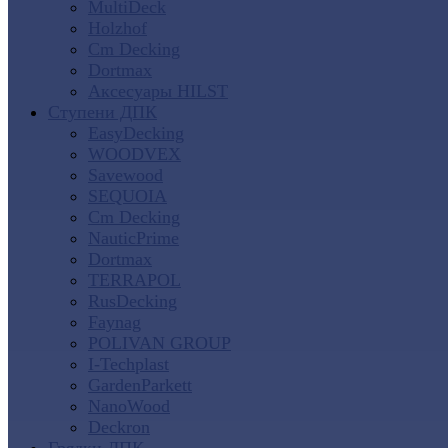
MultiDeck
Holzhof
Cm Decking
Dortmax
Аксесуары HILST
Ступени ДПК
EasyDecking
WOODVEX
Savewood
SEQUOIA
Cm Decking
NauticPrime
Dortmax
TERRAPOL
RusDecking
Faynag
POLIVAN GROUP
I-Techplast
GardenParkett
NanoWood
Deckron