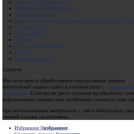
Фасадные Термопанели
Фиброцементный сайдинг
Фасадная плитка
Изделия из древесно-полимерного композита (ДПК
Ступени ДПК
Грядки ДПК
Для сада
Регулируемые опоры
Кровля
Комплектующие
Соцсети
Мы получаем и обрабатываем персональные данные
посетителей нашего сайта в соответствии с
официальн
политикой
. Если вы не даете согласия на обработку сво
персональных данных,вам необходимо покинуть наш са
При использовании материалов с сайта обязательно ука
прямой ссылки на источник.
Избранное
0
избранное
Сравнить товары
0
сравнить