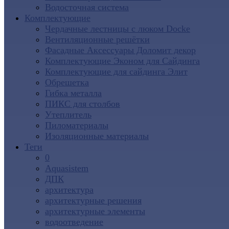
Водосточная система
Комплектующие
Чердачные лестницы с люком Docke
Вентиляционные решётки
Фасадные Аксессуары Доломит декор
Комплектующие Эконом для Сайдинга
Комплектующие для cайдинга Элит
Обрешетка
Гибка металла
ПИКС для столбов
Утеплитель
Пиломатериалы
Изоляционные материалы
Теги
0
Aquasistem
ДПК
архитектура
архитектурные решения
архитектурные элементы
водоотведение