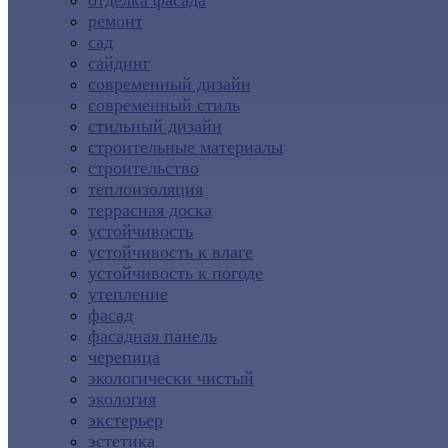
отделка фасада
ремонт
сад
сайдинг
современный дизайн
современный стиль
стильный дизайн
строительные материалы
строительство
теплоизоляция
террасная доска
устойчивость
устойчивость к влаге
устойчивость к погоде
утепление
фасад
фасадная панель
черепица
экологически чистый
экология
экстерьер
эстетика