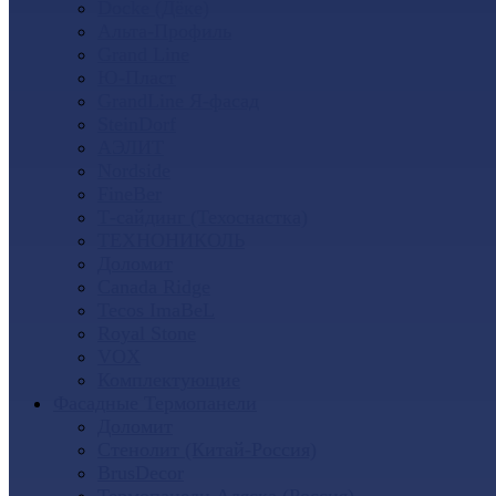
Docke (Дёке)
Альта-Профиль
Grand Line
Ю-Пласт
GrandLine Я-фасад
SteinDorf
АЭЛИТ
Nordside
FineBer
Т-сайдинг (Техоснастка)
ТЕХНОНИКОЛЬ
Доломит
Canada Ridge
Tecos ImaBeL
Royal Stone
VOX
Комплектующие
Фасадные Термопанели
Доломит
Стенолит (Китай-Россия)
BrusDecor