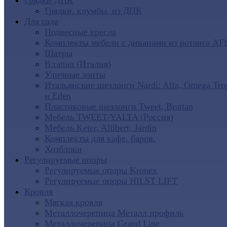
Грядки ДПК
Грядки, клумбы, из ДПК
Для сада
Подвесные кресла
Комплекты мебели с диванами из ротанга AF
Шатры
B:rattan (Италия)
Уличные зонты
Итальянские шезлонги Nardi: Alfa, Omega Tro
и Eden
Пластиковые шезлонги Tweet, Brattan
Мебель TWEET/YALTA (Россия)
Мебель Keter, Allibert, Jardin
Комплекты для кафе, баров.
Хозблоки
Регулируемые опоры
Регулируемые опоры Kronex
Регулируемые опоры HILST LIFT
Кровля
Мягкая кровля
Металлочерепица Металл профиль
Металлочерепица Grand Line